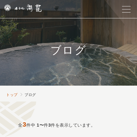
ブログ
トップ
ブログ
3
全
件中
1〜
件
3
件を表示しています。