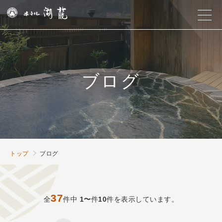
ブログ
トップ
ブログ
37
全
件中
1〜
件
10
件を表示しています。