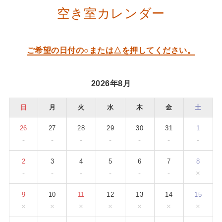
空き室カレンダー
ご希望の日付の○または△を押してください。
2026年8月
日
月
火
水
木
金
土
26
27
28
29
30
31
1
-
-
-
-
-
-
-
2
3
4
5
6
7
8
-
-
-
-
-
-
×
9
10
11
12
13
14
15
×
×
×
×
×
×
×