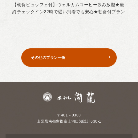
【朝食ビュッフェ付】ウェルカムコーヒー飲み放題★最
終チェックイン22時で遅い到着でも安心★朝食付プラン
その他のプラン一覧
〒401－0303
山梨県南都留郡富士河口湖浅川630-1