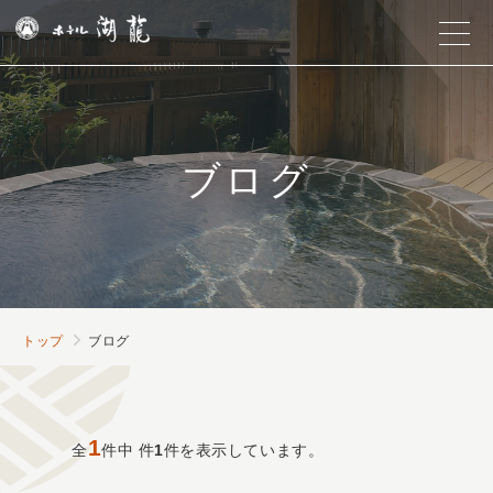
ブログ
トップ
ブログ
1
全
件中
件
1
件を表示しています。